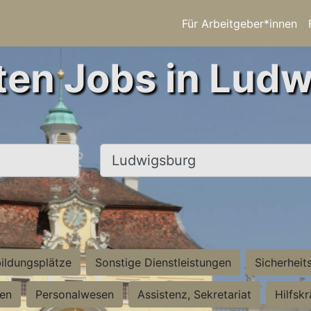
Für Arbeitgeber*innen
ten Jobs in Lud
Ort, Stadt
ildungsplätze
Sonstige Dienstleistungen
Sicherheit
ten
Personalwesen
Assistenz, Sekretariat
Hilfsk