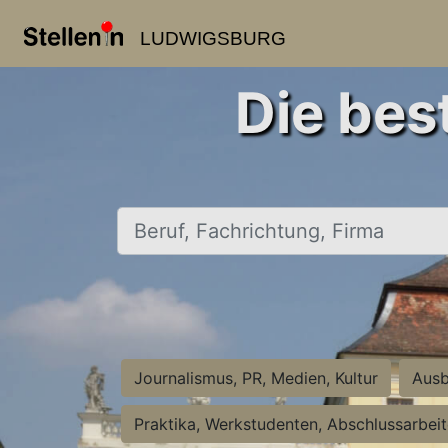
LUDWIGSBURG
Die bes
Beruf, Fachrichtung, Firma
Journalismus, PR, Medien, Kultur
Ausb
Praktika, Werkstudenten, Abschlussarbei