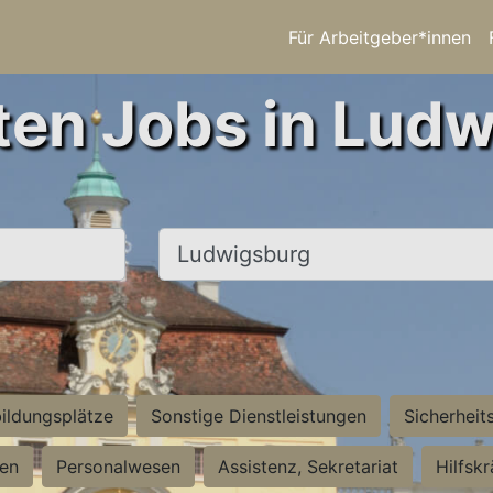
Für Arbeitgeber*innen
ten Jobs in Lud
Ort, Stadt
ildungsplätze
Sonstige Dienstleistungen
Sicherheit
ten
Personalwesen
Assistenz, Sekretariat
Hilfsk