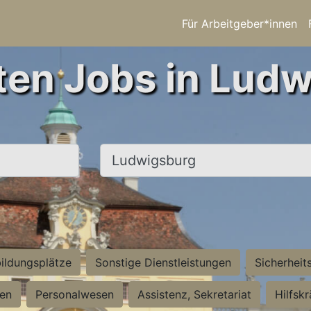
Für Arbeitgeber*innen
ten Jobs in Lud
Ort, Stadt
ildungsplätze
Sonstige Dienstleistungen
Sicherheit
ten
Personalwesen
Assistenz, Sekretariat
Hilfsk