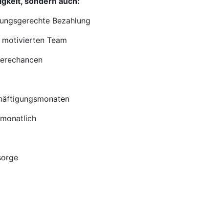
igkeit, sondern auch:
istungsgerechte Bezahlung
 motivierten Team
ierechancen
chäftigungsmonaten
 monatlich
sorge