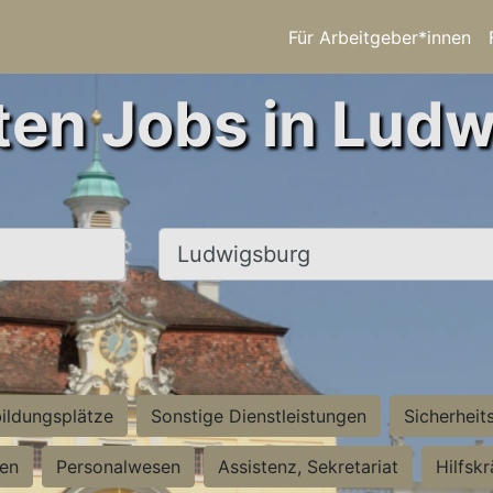
Für Arbeitgeber*innen
ten Jobs in Lud
Ort, Stadt
ildungsplätze
Sonstige Dienstleistungen
Sicherheit
ten
Personalwesen
Assistenz, Sekretariat
Hilfsk