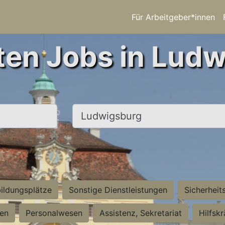
Für Arbeitgeber*innen
ten Jobs in Lud
Ort, Stadt
ildungsplätze
Sonstige Dienstleistungen
Sicherheit
ten
Personalwesen
Assistenz, Sekretariat
Hilfsk