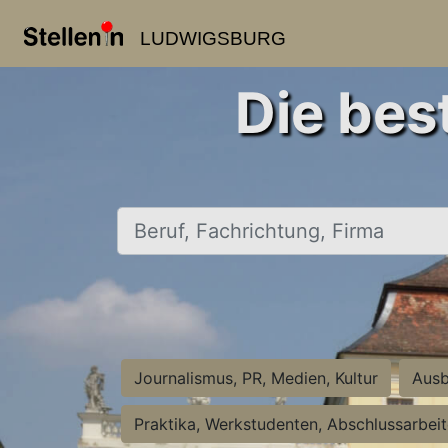
LUDWIGSBURG
Die bes
Beruf, Fachrichtung, Firma
Journalismus, PR, Medien, Kultur
Ausb
Praktika, Werkstudenten, Abschlussarbei