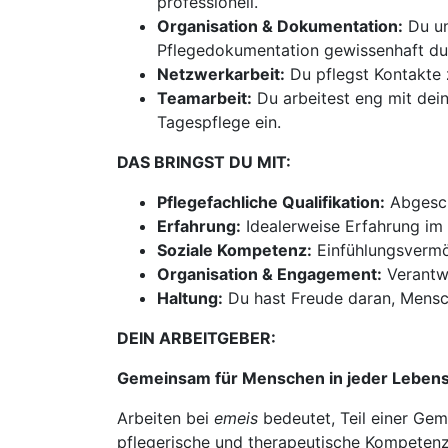
professionell.
Organisation & Dokumentation:
Du un
Pflegedokumentation gewissenhaft du
Netzwerkarbeit:
Du pflegst Kontakte 
Teamarbeit:
Du arbeitest eng mit dei
Tagespflege ein.
DAS BRINGST DU MIT:
Pflegefachliche Qualifikation:
Abgesch
Erfahrung:
Idealerweise Erfahrung im 
Soziale Kompetenz:
Einfühlungsvermö
Organisation & Engagement:
Verantwo
Haltung:
Du hast Freude daran, Mensch
DEIN ARBEITGEBER:
Gemeinsam für Menschen in jeder Leben
Arbeiten bei
emeis
bedeutet, Teil einer Gem
pflegerische und therapeutische Kompetenz