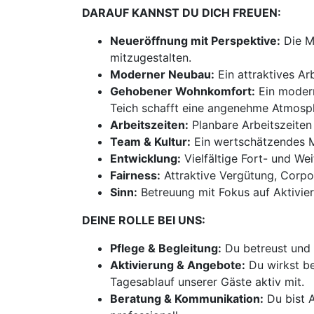
DARAUF KANNST DU DICH FREUEN:
Neueröffnung mit Perspektive:
Die Mö
mitzugestalten.
Moderner Neubau:
Ein attraktives A
Gehobener Wohnkomfort:
Ein modern
Teich schafft eine angenehme Atmosph
Arbeitszeiten:
Planbare Arbeitszeiten
Team & Kultur:
Ein wertschätzendes M
Entwicklung:
Vielfältige Fort- und We
Fairness:
Attraktive Vergütung, Corpo
Sinn:
Betreuung mit Fokus auf Aktivie
DEINE ROLLE BEI UNS:
Pflege & Begleitung:
Du betreust und 
Aktivierung & Angebote:
Du wirkst be
Tagesablauf unserer Gäste aktiv mit.
Beratung & Kommunikation:
Du bist 