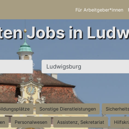
Für Arbeitgeber*innen
ten Jobs in Lud
Ort, Stadt
ildungsplätze
Sonstige Dienstleistungen
Sicherheit
ten
Personalwesen
Assistenz, Sekretariat
Hilfsk