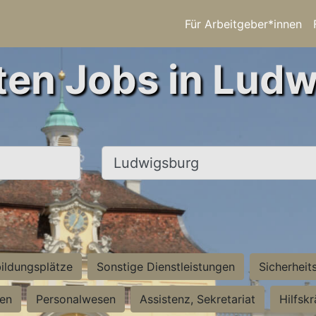
Für Arbeitgeber*innen
ten Jobs in Lud
Ort, Stadt
ildungsplätze
Sonstige Dienstleistungen
Sicherheit
ten
Personalwesen
Assistenz, Sekretariat
Hilfsk