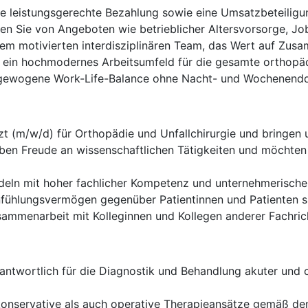
ne leistungsgerechte Bezahlung sowie eine Umsatzbeteiligu
ren Sie von Angeboten wie betrieblicher Altersvorsorge, J
nem motivierten interdisziplinären Team, das Wert auf Zusa
 ein hochmodernes Arbeitsumfeld für die gesamte orthopäd
gewogene Work-Life-Balance ohne Nacht- und Wochenendd
zt (m/w/d) für Orthopädie und Unfallchirurgie und bringen
ben Freude an wissenschaftlichen Tätigkeiten und möchten
deln mit hoher fachlicher Kompetenz und unternehmerische
ühlungsvermögen gegenüber Patientinnen und Patienten sin
usammenarbeit mit Kolleginnen und Kollegen anderer Fachri
rantwortlich für die Diagnostik und Behandlung akuter und
onservative als auch operative Therapieansätze gemäß den