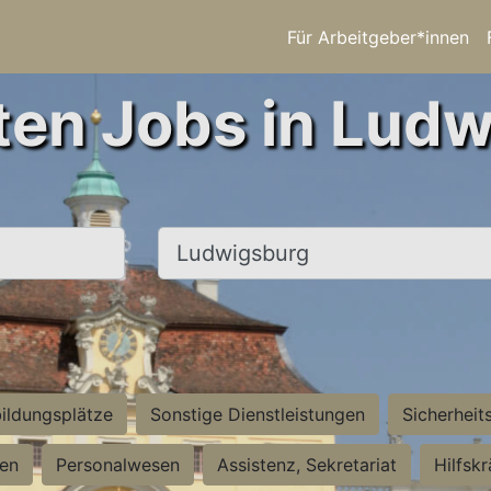
Für Arbeitgeber*innen
ten Jobs in Lud
Ort, Stadt
ildungsplätze
Sonstige Dienstleistungen
Sicherheit
ten
Personalwesen
Assistenz, Sekretariat
Hilfsk