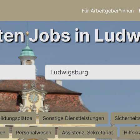
Für Arbeitgeber*innen
ten Jobs in Lud
Ort, Stadt
ildungsplätze
Sonstige Dienstleistungen
Sicherheit
ten
Personalwesen
Assistenz, Sekretariat
Hilfsk