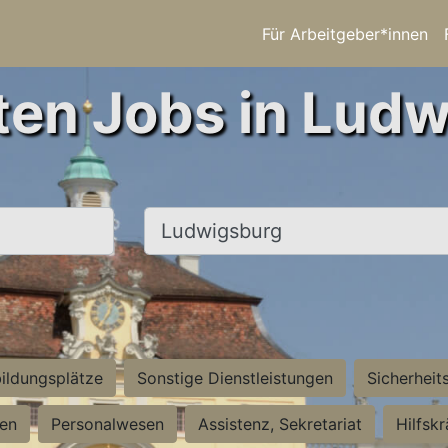
Für Arbeitgeber*innen
ten Jobs in Lud
Ort, Stadt
ildungsplätze
Sonstige Dienstleistungen
Sicherheit
ten
Personalwesen
Assistenz, Sekretariat
Hilfsk