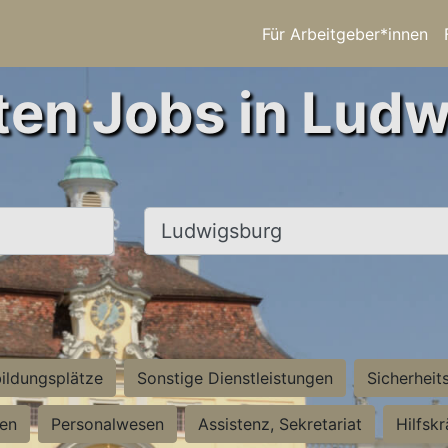
Für Arbeitgeber*innen
ten Jobs in Lud
Ort, Stadt
ildungsplätze
Sonstige Dienstleistungen
Sicherheit
ten
Personalwesen
Assistenz, Sekretariat
Hilfsk