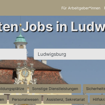
Für Arbeitgeber*innen
ten Jobs in Lud
Ort, Stadt
ildungsplätze
Sonstige Dienstleistungen
Sicherheit
ten
Personalwesen
Assistenz, Sekretariat
Hilfsk