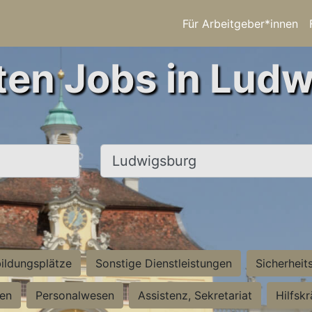
Für Arbeitgeber*innen
ten Jobs in Lud
Ort, Stadt
ildungsplätze
Sonstige Dienstleistungen
Sicherheit
ten
Personalwesen
Assistenz, Sekretariat
Hilfsk