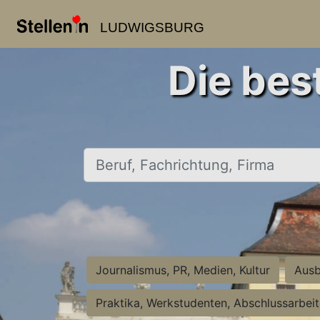
LUDWIGSBURG
Die bes
Beruf, Fachrichtung, Firma
Journalismus, PR, Medien, Kultur
Ausb
Praktika, Werkstudenten, Abschlussarbei