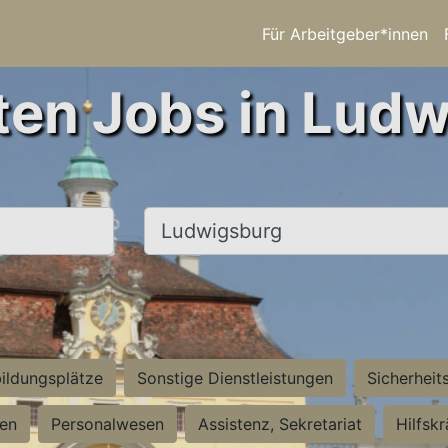
Für Arbeitgeber*innen
ten Jobs in Lud
Ort, Stadt
ildungsplätze
Sonstige Dienstleistungen
Sicherheit
ten
Personalwesen
Assistenz, Sekretariat
Hilfsk