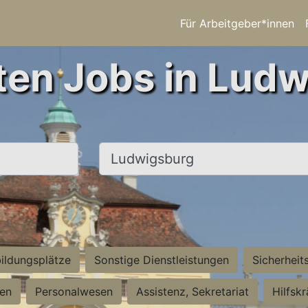
Für Arbeitgeber*innen
ten Jobs in Lud
Ort, Stadt
ildungsplätze
Sonstige Dienstleistungen
Sicherheit
ten
Personalwesen
Assistenz, Sekretariat
Hilfsk