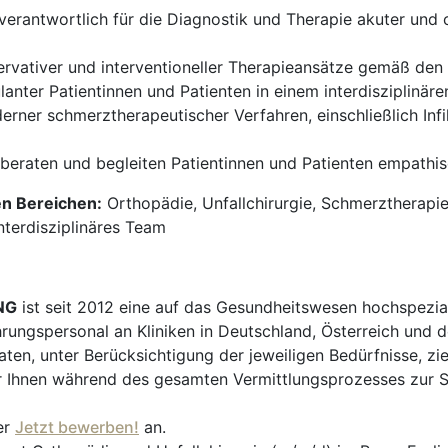
verantwortlich für die Diagnostik und Therapie akuter und
vativer und interventioneller Therapieansätze gemäß den 
nter Patientinnen und Patienten in einem interdisziplinäre
er schmerztherapeutischer Verfahren, einschließlich Infil
 beraten und begleiten Patientinnen und Patienten empathi
en Bereichen:
Orthopädie, Unfallchirurgie, Schmerztherapie
nterdisziplinäres Team
NG
ist seit 2012 eine auf das Gesundheitswesen hochspezial
hrungspersonal an Kliniken in Deutschland, Österreich und d
en, unter Berücksichtigung der jeweiligen Bedürfnisse, zi
 Ihnen während des gesamten Vermittlungsprozesses zur Sei
er
Jetzt bewerben!
an.