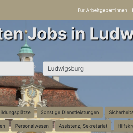
Für Arbeitgeber*innen
ten Jobs in Lud
Ort, Stadt
ildungsplätze
Sonstige Dienstleistungen
Sicherheit
ten
Personalwesen
Assistenz, Sekretariat
Hilfsk