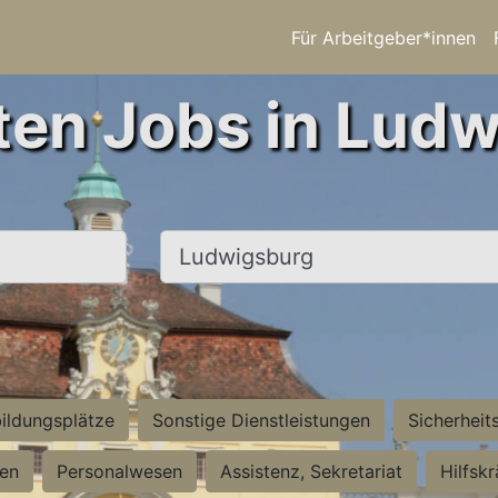
Für Arbeitgeber*innen
ten Jobs in Lud
Ort, Stadt
ildungsplätze
Sonstige Dienstleistungen
Sicherheit
ten
Personalwesen
Assistenz, Sekretariat
Hilfsk