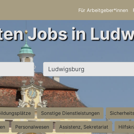
Für Arbeitgeber*innen
ten Jobs in Lud
Ort, Stadt
ildungsplätze
Sonstige Dienstleistungen
Sicherheit
ten
Personalwesen
Assistenz, Sekretariat
Hilfsk