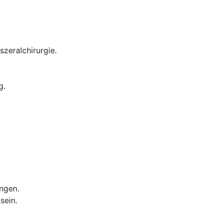
zeralchirurgie.
g.
ungen.
sein.