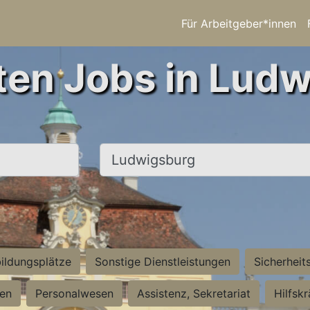
Für Arbeitgeber*innen
ten Jobs in Lud
Ort, Stadt
ildungsplätze
Sonstige Dienstleistungen
Sicherheit
ten
Personalwesen
Assistenz, Sekretariat
Hilfsk