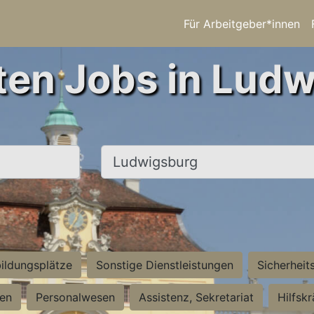
Für Arbeitgeber*innen
ten Jobs in Lud
Ort, Stadt
ildungsplätze
Sonstige Dienstleistungen
Sicherheit
ten
Personalwesen
Assistenz, Sekretariat
Hilfsk