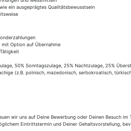
chnungen und Messmitteln
owie ein ausgeprägtes Qualitätsbewusstsein
itsweise
Sonderzahlungen
ve mit Option auf Übernahme
Tätigkeit
gszulage, 50% Sonntagszulage, 25% Nachtzulage, 25% Übers
chige (z.B. polnisch, mazedonisch, serbokroatisch, türkisch,
uen wir uns auf Deine Bewerbung oder Deinen Besuch im Tri
lichem Eintrittstermin und Deiner Gehaltsvorstellung, bevo